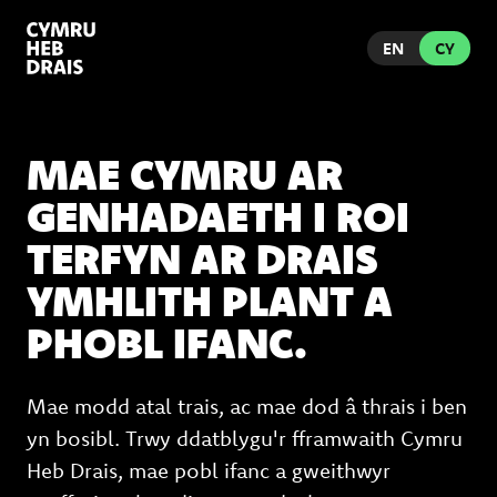
EN
CY
MAE CYMRU AR
GENHADAETH I ROI
TERFYN AR DRAIS
YMHLITH PLANT A
PHOBL IFANC.
Mae modd atal trais, ac mae dod â thrais i ben
yn bosibl. Trwy ddatblygu'r fframwaith Cymru
Heb Drais, mae pobl ifanc a gweithwyr