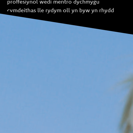
proffesiynol wedi mentro dychmygu
cymdeithas lle rydym oll yn byw yn rhydd
rhag trais.