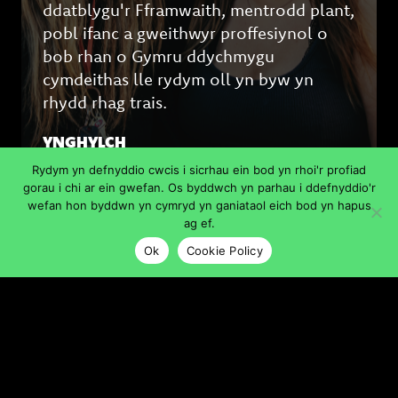
ddatblygu'r Fframwaith, mentrodd plant,
pobl ifanc a gweithwyr proffesiynol o
bob rhan o Gymru ddychmygu
cymdeithas lle rydym oll yn byw yn
rhydd rhag trais.
YNGHYLCH
Rydym yn defnyddio cwcis i sicrhau ein bod yn rhoi'r profiad
gorau i chi ar ein gwefan. Os byddwch yn parhau i ddefnyddio'r
wefan hon byddwn yn cymryd yn ganiataol eich bod yn hapus
ag ef.
Ok
Cookie Policy