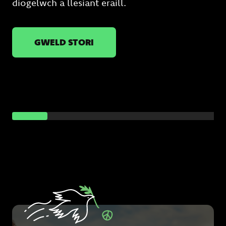
diogelwch a llesiant eraill.
GWELD STORI