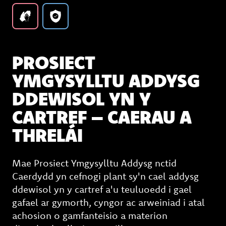
PROSIECT
YMGYSYLLTU ADDYSG
DDEWISOL YN Y
CARTREF – CAERAU A
THRELÁI
Mae Prosiect Ymgysylltu Addysg nctid
Caerdydd yn cefnogi plant sy'n cael addysg
ddewisol yn y cartref a'u teuluoedd i gael
gafael ar gymorth, cyngor ac arweiniad i atal
achosion o gamfanteisio a materion