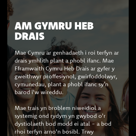
AM GYMRU HEB
DRAIS
Mae Cymru ar genhadaeth i roi terfyn ar
drais ymhlith plant a phobl ifanc. Mae
Fframwaith Cymru Heb Drais ar gyfer y
gweithwyr proffesiynol, gwirfoddolwyr,
cymunedau, plant a phobl ifanc sy’n
barod i'w wireddu.
Mae trais yn broblem niweidiol a
systemig ond rydym yn gwybod o'r
dystiolaeth bod modd ei atal - a bod
rhoi terfyn arno'n bosibl. Trwy