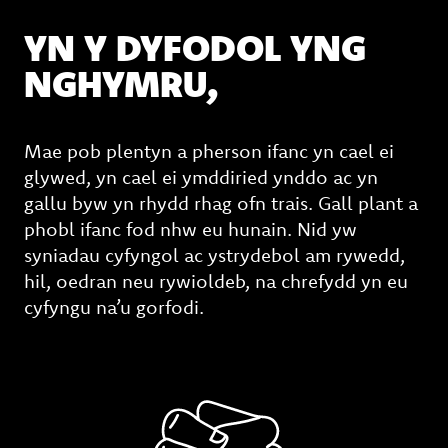
YN Y DYFODOL YNG
NGHYMRU,
Mae pob plentyn a pherson ifanc yn cael ei
glywed, yn cael ei ymddiried ynddo ac yn
gallu byw yn rhydd rhag ofn trais. Gall plant a
phobl ifanc fod nhw eu hunain. Nid yw
syniadau cyfyngol ac ystrydebol am rywedd,
hil, oedran neu rywioldeb, na chrefydd yn eu
cyfyngu na’u gorfodi.