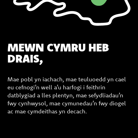
MEWN CYMRU HEB
DRAIS,
Mae pobl yn iachach, mae teuluoedd yn cael
eu cefnogi’n well a’u harfogi i feithrin
datblygiad a lles plentyn, mae sefydliadau’n
fwy cynhwysol, mae cymunedau’n fwy diogel
ac mae cymdeithas yn decach.